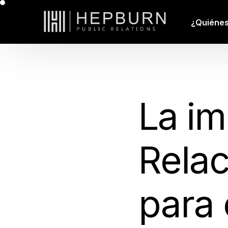
¿Quiéne
La im
Relac
para 