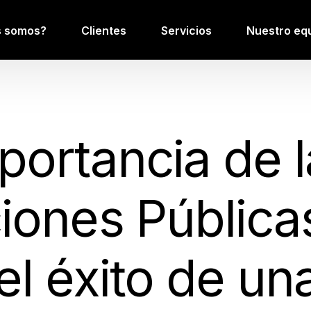
s somos?
Clientes
Servicios
Nuestro eq
portancia de 
iones Pública
el éxito de un